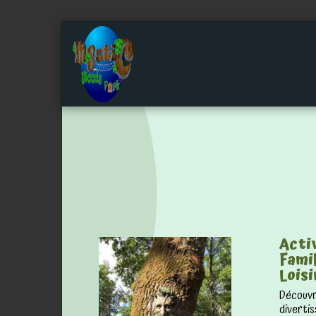
ACCUEIL
ACTIVITÉS 
Activ
Famil
Loisi
Découvre
diverti